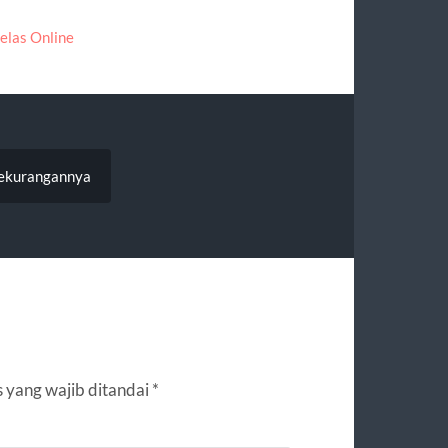
elas Online
 Kekurangannya
 yang wajib ditandai
*